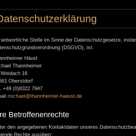
Datenschutzerklärung
rantwortliche Stelle im Sinne der Datenschutzgesetze, insb
tenschutzgrundverordnung (DSGVO), ist:
annheimer Häusl
chael Thannheimer
 Weidach 16
561 Oberstdorf
l. +49 (0)8322 7947
ail
michael@thannheimer-haeusl.de
hre Betroffenenrechte
ter den angegebenen Kontaktdaten unseres Datenschutzbeau
lgende Rechte ausüben: