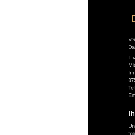
Ve
Da
Th
Mi
Im
87
Te
Em
I
Un
fo