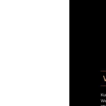
Ku
We