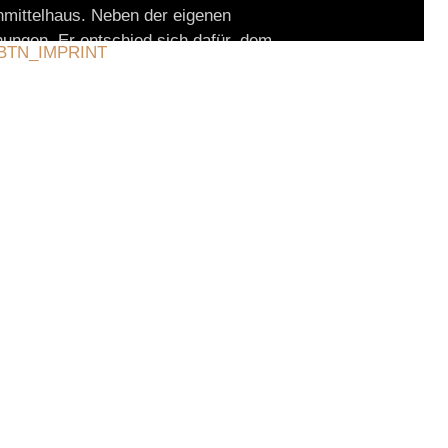
enmittelhaus. Neben der eigenen
ungen. Er entschied sich dafür, dem
BTN_IMPRINT
roßeltern: "Thannheimer Häusl".
ein größeres alleinstehendes Anwesen
en Ortsrand von Tiefenbach. In
 1-Raum-Appartement bis zur