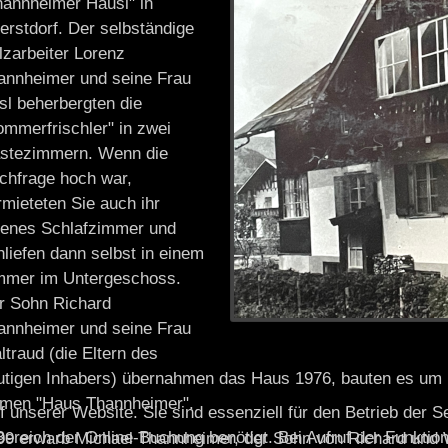
hannheimer Häusl" in
erstdorf. Der selbständige
lzarbeiter Lorenz
annheimer und seine Frau
sl beherbergten die
ommerfrischler" in zwei
stezimmern. Wenn die
chfrage hoch war,
rmieteten Sie auch ihr
genes Schlafzimmer und
hliefen dann selbst in einem
mmer im Untergeschoss.
r Sohn Richard
annheimer und seine Frau
ltraud (die Eltern des
utigen Inhabers) übernahmen das Haus 1976, bauten es um
men "Haus Thannheimer".
 unserer Website. Sie sind essenziell für den Betrieb der S
ereich der Online-Buchung benötigt. Bei Aufruf der Funkti
99 erwarb Michael Thannheimer, der Sohn von Richard und 