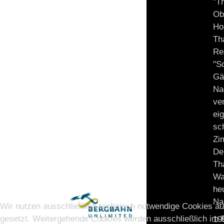
"T
Ob
Ho
Th
Re
"S
Gä
Na
ve
ei
sc
Zi
De
Th
Wa
he
Na
Wir nutzen ausschließlich technisch notwendige Cookies auf
gesetzt. Weitergehende Cookies werden ausschließlich im B
19